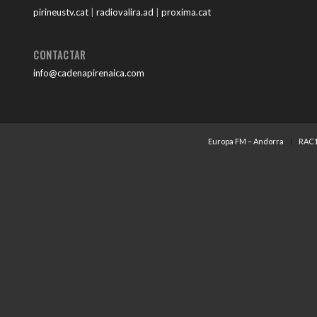
pirineustv.cat
|
radiovalira.ad
|
proxima.cat
CONTACTAR
info@cadenapirenaica.com
Europa FM – Andorra
RAC1